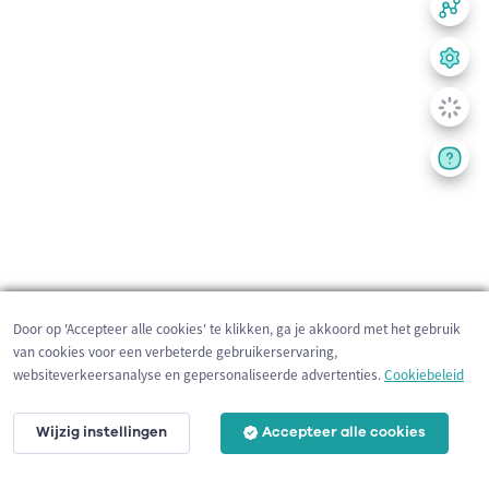
Door op 'Accepteer alle cookies' te klikken, ga je akkoord met het gebruik
van cookies voor een verbeterde gebruikerservaring,
websiteverkeersanalyse en gepersonaliseerde advertenties.
Cookiebeleid
Wijzig instellingen
Accepteer alle cookies
200 m
©
OpenStreetMap
contributors,
Tracestrack