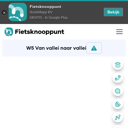
Fietsknooppunt
Bekijk
NodeMapp BV
GRATIS - In Google Play
W5 Van vallei naar vallei