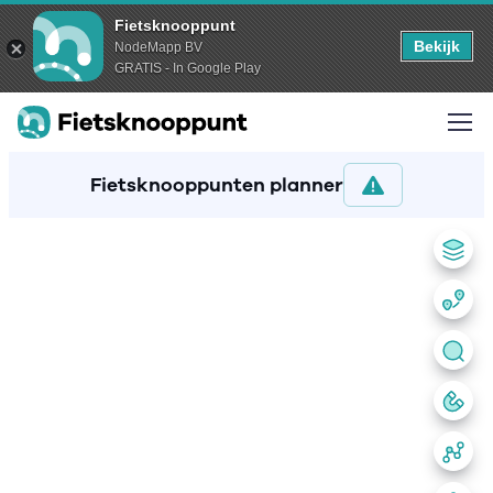
Fietsknooppunt
Bekijk
NodeMapp BV
GRATIS - In Google Play
Fietsknooppunten planner