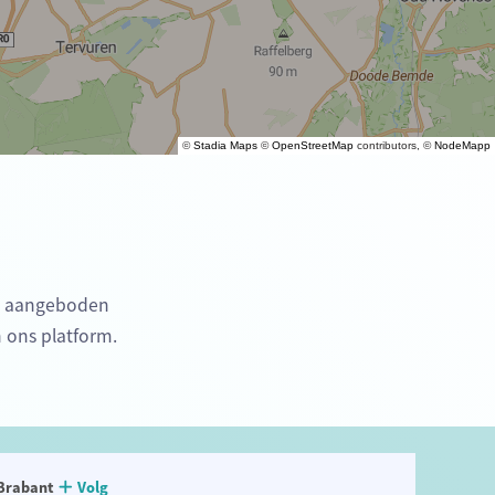
©
Stadia Maps
©
OpenStreetMap
contributors, ©
NodeMapp
en aangeboden
n ons platform.
Brabant
Volg