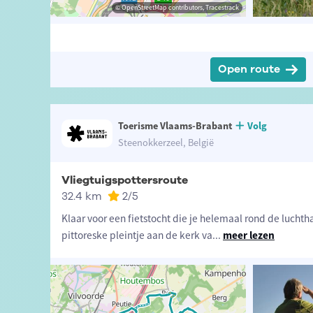
 Marc Dewolf
© David Samyn
© OpenStreetMap contributors, Tracestrack
© OpenStreetMap contributors, Tracestrack
Open route
Toerisme Vlaams-Brabant
Volg
Steenokkerzeel, België
Vliegtuigspottersroute
32.4 km
2
/5
Klaar voor een fietstocht die je helemaal rond de luchth
pittoreske pleintje aan de kerk va
...
meer lezen