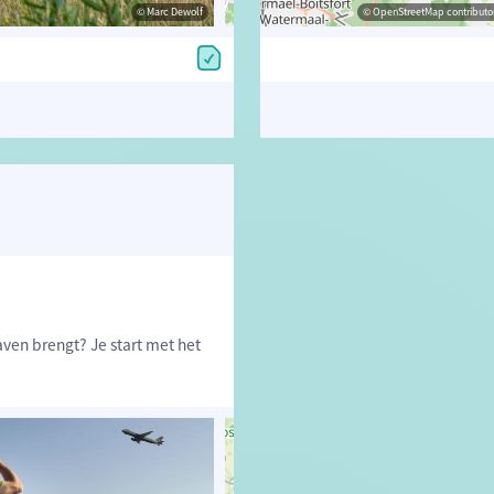
© Marc Dewolf
© David Samyn
© OpenStreetMap contributors, Trac
© OpenStreetMap contributor
aven brengt? Je start met het