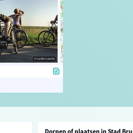
© Lander Loeckx
© OpenStreetMap contributors, Trac
Dorpen of plaatsen in Stad Bru