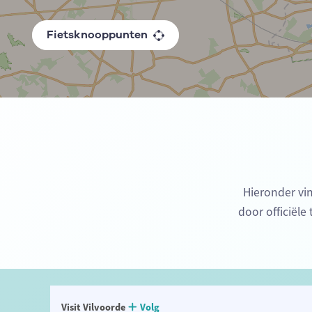
Fietsknooppunten
Hieronder vi
door officiële
Visit Vilvoorde
Volg