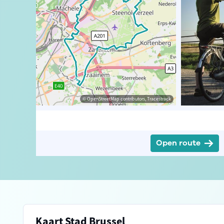
ander Loeckx
© OpenStreetMap contributors, Tracestrack
Open route
Kaart Stad Brussel