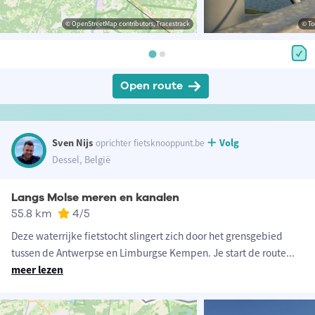
© OpenStreetMap contributors, Tracestrack
© To
Open route
Sven Nijs
Volg
oprichter fietsknooppunt.be
Dessel, België
Langs Molse meren en kanalen
55.8 km
4
/5
Deze waterrijke fietstocht slingert zich door het grensgebied
tussen de Antwerpse en Limburgse Kempen. Je start de route
...
meer lezen