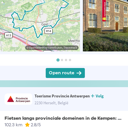
© OpenStreetMap contributors, Tracestrack
Open route
Toerisme Provincie Antwerpen
Volg
2230 Herselt, België
Fietsen langs provinciale domeinen in de Kempen: Provinciaal Groendomein Hertberg
102.3 km
2.8
/5