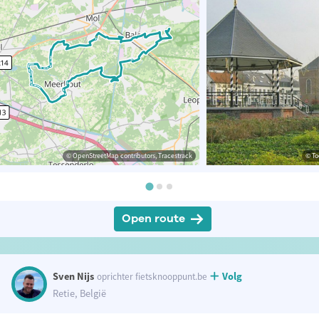
© OpenStreetMap contributors, Tracestrack
© To
Open route
Sven Nijs
Volg
oprichter fietsknooppunt.be
Retie, België