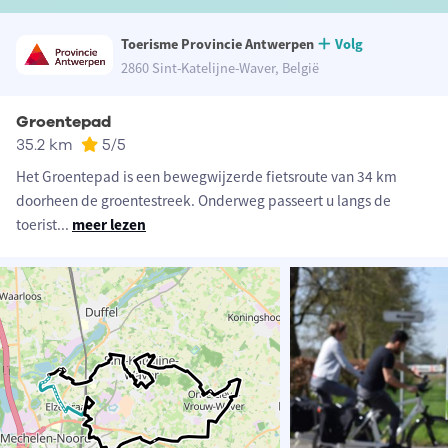
Toerisme Provincie Antwerpen
Volg
2860 Sint-Katelijne-Waver, België
Groentepad
35.2 km
5
/5
Het Groentepad is een bewegwijzerde fietsroute van 34 km
doorheen de groentestreek. Onderweg passeert u langs de
toerist
...
meer lezen