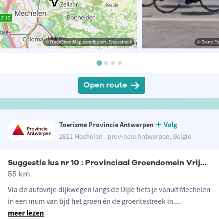
© OpenStreetMap contributors, Tracestrack
© Dienst T
Open route
Toerisme Provincie Antwerpen
Volg
2811 Mechelen - provincie Antwerpen, België
Suggestie lus nr 10 : Provinciaal Groendomein Vrijbroekpark
55 km
Via de autovrije dijkwegen langs de Dijle fiets je vanuit Mechelen
in een mum van tijd het groen én de groentestreek in.
...
meer lezen