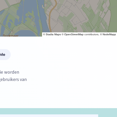
©
Stadia Maps
©
OpenStreetMap
contributors, ©
NodeMapp
 Me
die worden
gebruikers van