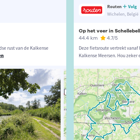
Routen
Volg
Wichelen, België
Op het veer in Schellebel
44.4 km
4.7
/5
dse rust van de Kalkense
Deze fietsroute vertrekt vanaf
en
Kalkense Meersen. Hou zeker 