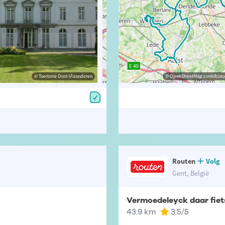
© Toerisme Oost-Vlaanderen
© Toerisme Oost-Vlaanderen
© OpenStreetMap contributors, Trac
© OpenStreetMap contributor
Routen
Volg
Gent, België
Vermoedeleyck daar fiet
43.9 km
3.5
/5