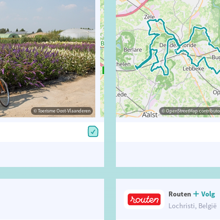
© Toerisme Oost-Vlaanderen
© vlaanderen-fietsland.be
© OpenStreetMap contributors, Trac
© OpenStreetMap contributor
Routen
Volg
Lochristi, België