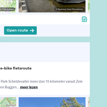
estrack
s, Tracestrack
© Toerisme Oost-Vlaanderen
© Toerisme Oost-Vlaanderen
© Op
Open route
e-bike fietsroute
 Park Scheldevallei meer dan 70 kilometer vanuit Zele
 en Buggen
...
meer lezen