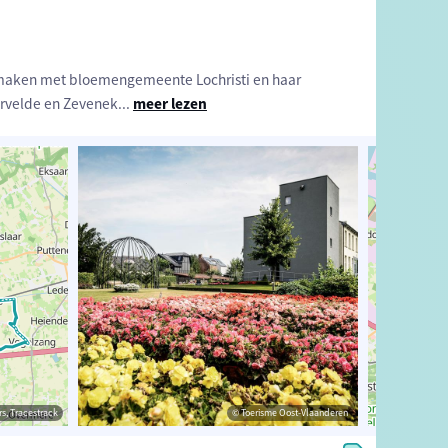
s maken met bloemengemeente Lochristi en haar
rvelde en Zevenek
...
meer lezen
estrack
s, Tracestrack
© Toerisme Oost-Vlaanderen
© Toerisme Oost-Vlaanderen
© Op