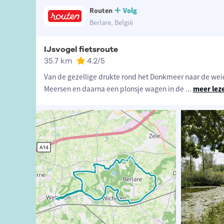
Routen
Volg
Berlare, België
IJsvogel fietsroute
35.7 km
4.2
/5
Van de gezellige drukte rond het Donkmeer naar de wei
Meersen en daarna een plonsje wagen in de
...
meer lez