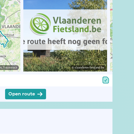
estrack
s, Tracestrack
© Toerisme Oost-Vlaanderen
© vlaanderen-fietsland.be
© Op
Open route