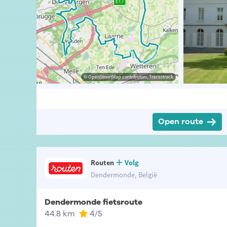
t-Vlaanderen
sme Oost-Vlaanderen
© OpenStreetMap contributors, Tracestrack
© OpenStreetMap contributors, Tracestrack
Open route
Routen
Volg
Dendermonde, België
Dendermonde fietsroute
44.8 km
4
/5