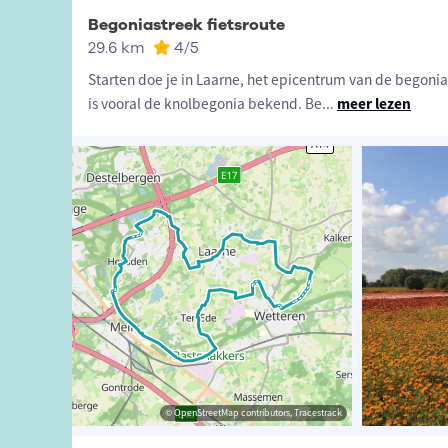
Begoniastreek fietsroute
29.6 km
4
/5
Starten doe je in Laarne, het epicentrum van de begoni
is vooral de knolbegonia bekend. Be
...
meer lezen
t-Vlaanderen
sme Oost-Vlaanderen
© OpenStreetMap contributors, Tracestrack
© OpenStreetMap contributors, Tracestrack