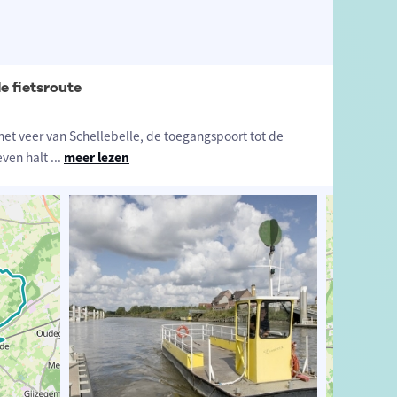
le fietsroute
 het veer van Schellebelle, de toegangspoort tot de
even halt
...
meer lezen