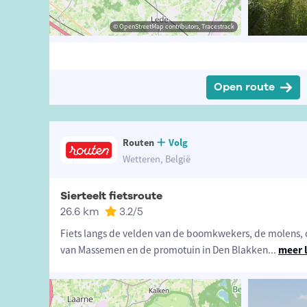
t-Vlaanderen
sme Oost-Vlaanderen
© OpenStreetMap contributors, Tracestrack
© OpenStreetMap contributors, Tracestrack
Open route
Routen
Volg
Wetteren, België
Sierteelt fietsroute
26.6 km
3.2
/5
Fiets langs de velden van de boomkwekers, de molens
van Massemen en de promotuin in Den Blakken
...
meer 