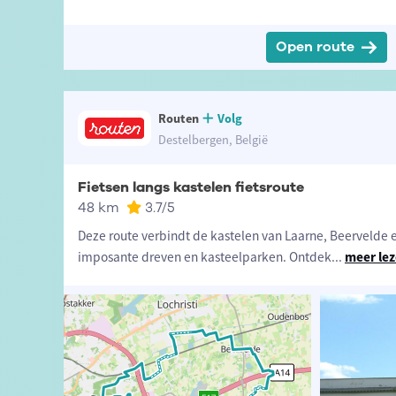
Open route
Routen
Volg
Destelbergen, België
Fietsen langs kastelen fietsroute
48 km
3.7
/5
Deze route verbindt de kastelen van Laarne, Beervelde en
imposante dreven en kasteelparken. Ontdek
...
meer le