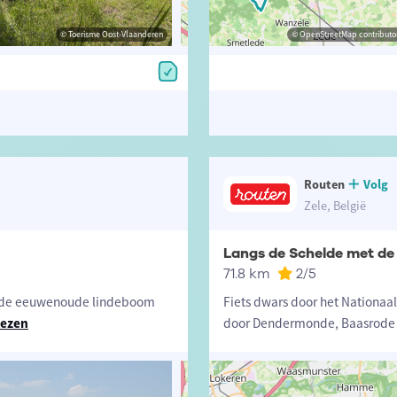
© Toerisme Oost-Vlaanderen
© Toerisme Oost-Vlaanderen
© OpenStreetMap contributors, Trac
© OpenStreetMap contributor
Routen
Volg
Zele, België
Langs de Schelde met de 
71.8 km
2
/5
, de eeuwenoude lindeboom
Fiets dwars door het Nationaal
lezen
door Dendermonde, Baasrode