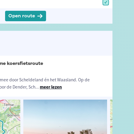
Open route
me koersfietsroute
e mee door Scheldeland én het Waasland. Op de
oor de Dender, Sch
...
meer lezen