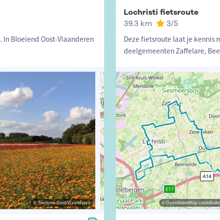
Lochristi fietsroute
39.3 km
3
/5
a. In Bloeiend Oost-Vlaanderen
Deze fietsroute laat je kenni
deelgemeenten Zaffelare, Bee
© Toerisme Oost-Vlaanderen
© Toerisme Oost-Vlaanderen
© OpenStreetMap contributors, Trac
© OpenStreetMap contributor