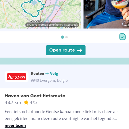
© OpenStreetMap contributors, Tracestrack
Open route
Routen
Volg
9940 Evergem, België
Haven van Gent fietsroute
43.7 km
4
/5
Een fietstocht door de Gentse kanaalzone klinkt misschien als
een gek idee, maar deze route overtuigt je van het tegende
...
meer lezen