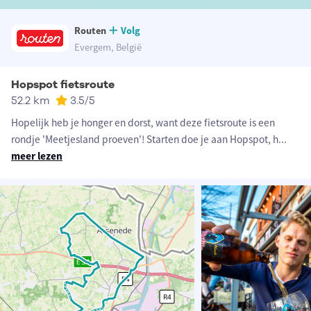
Routen
Volg
Evergem, België
Hopspot fietsroute
52.2 km
3.5
/5
Hopelijk heb je honger en dorst, want deze fietsroute is een
rondje 'Meetjesland proeven'! Starten doe je aan Hopspot, h
...
meer lezen