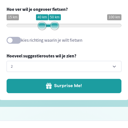
Hoe ver wil je ongeveer fietsen?
15 km
40 km
50 km
100 km
kies richting waarin je wilt fietsen
Hoeveel suggestieroutes wil je zien?
Surprise Me!