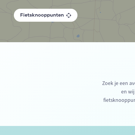
Fietsknooppunten
Zoek je een av
en wij
fietsknooppun