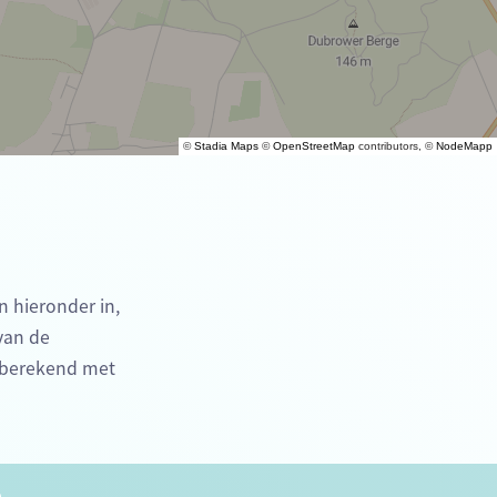
©
Stadia Maps
©
OpenStreetMap
contributors, ©
NodeMapp
n hieronder in,
 van de
e berekend met