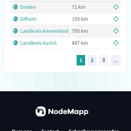
Emden
72 km
fiet
Gifhorn
159 km
fiet
Landkreis Ammerland
795 km
fiet
Landkreis Aurich
847 km
fiet
1
2
3
...