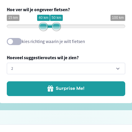
Hoe ver wil je ongeveer fietsen?
15 km
40 km
50 km
100 km
kies richting waarin je wilt fietsen
Hoeveel suggestieroutes wil je zien?
Surprise Me!