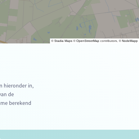
©
Stadia Maps
©
OpenStreetMap
contributors, ©
NodeMapp
n hieronder in,
 van de
time berekend