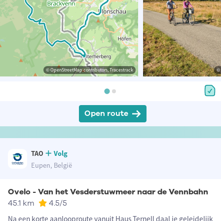
© OpenStreetMap contributors, Tracestrack
© 
Open route
TAO
Volg
Eupen, België
Ovelo - Van het Vesderstuwmeer naar de Vennbahn
45.1 km
4.5
/5
Na een korte aanlooproute vanuit Haus Ternell daal je geleidelijk