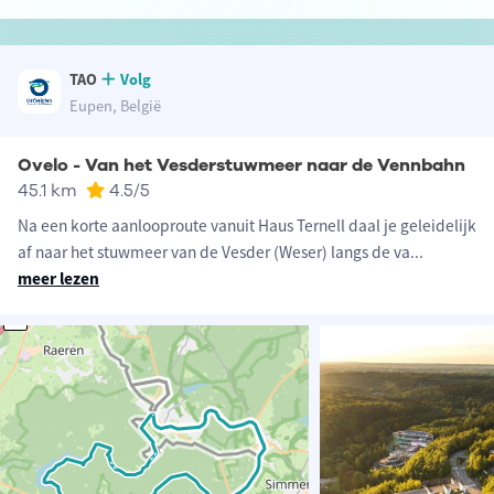
TAO
Volg
Eupen, België
Ovelo - Van het Vesderstuwmeer naar de Vennbahn
45.1 km
4.5
/5
Na een korte aanlooproute vanuit Haus Ternell daal je geleidelijk
af naar het stuwmeer van de Vesder (Weser) langs de va
...
meer lezen