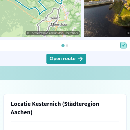
© OpenStreetMap contributors, Tracestrack
© 
Open route
Locatie Kesternich (Städteregion
Aachen)