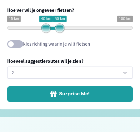
Hoe ver wil je ongeveer fietsen?
15 km
40 km
50 km
100 km
kies richting waarin je wilt fietsen
Hoeveel suggestieroutes wil je zien?
Surprise Me!