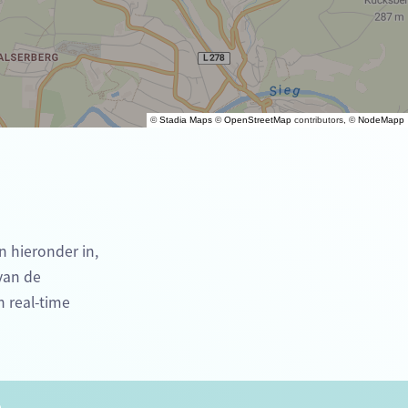
©
Stadia Maps
©
OpenStreetMap
contributors, ©
NodeMapp
n hieronder in,
 van de
n real-time