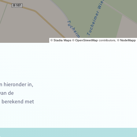
©
Stadia Maps
©
OpenStreetMap
contributors, ©
NodeMapp
n hieronder in,
 van de
me berekend met