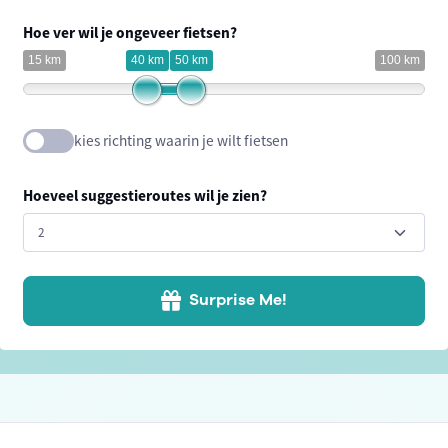
Hoe ver wil je ongeveer fietsen?
15 km
40 km
50 km
100 km
kies richting waarin je wilt fietsen
Hoeveel suggestieroutes wil je zien?
Surprise Me!