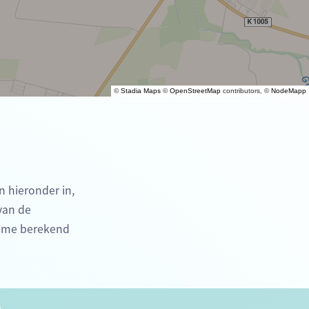
©
Stadia Maps
©
OpenStreetMap
contributors, ©
NodeMapp
n hieronder in,
 van de
time berekend