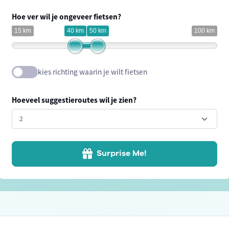
Hoe ver wil je ongeveer fietsen?
15 km
40 km
50 km
100 km
kies richting waarin je wilt fietsen
Hoeveel suggestieroutes wil je zien?
Surprise Me!