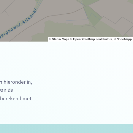
©
Stadia Maps
©
OpenStreetMap
contributors, ©
NodeMapp
n hieronder in,
 van de
e berekend met