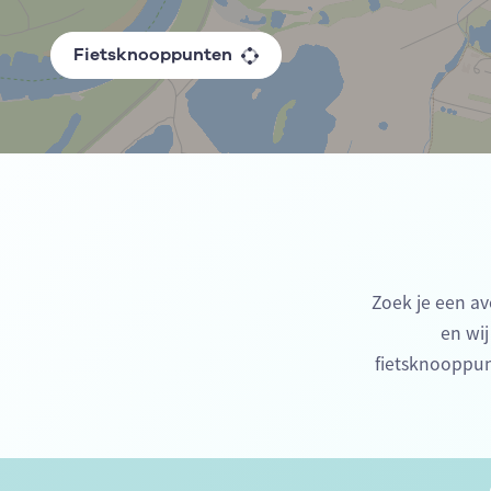
Fietsknooppunten
Zoek je een av
en wij
fietsknooppun