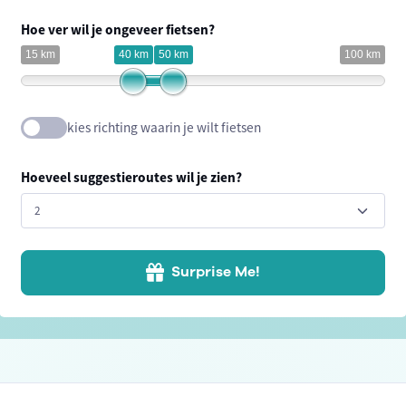
Hoe ver wil je ongeveer fietsen?
15 km
40 km
50 km
100 km
kies richting waarin je wilt fietsen
Hoeveel suggestieroutes wil je zien?
Surprise Me!