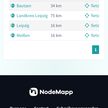
Bautzen
34 km
fietskno
Landkreis Leipzig
75 km
fietskno
Leipzig
16 km
fietskno
Meißen
16 km
fietskno
1