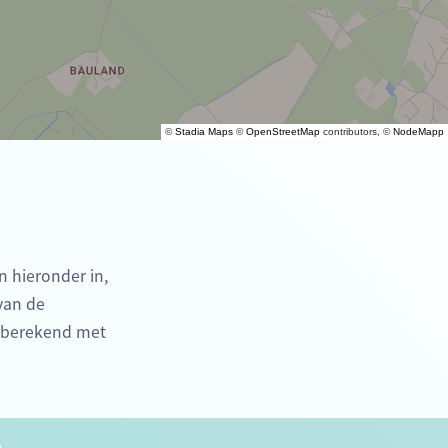
©
Stadia Maps
©
OpenStreetMap
contributors, ©
NodeMapp
n hieronder in,
 van de
e berekend met