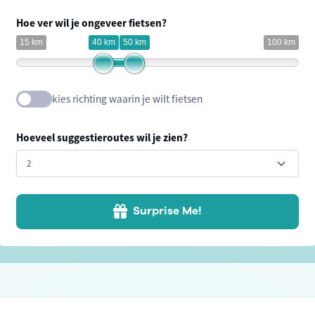
Hoe ver wil je ongeveer fietsen?
15 km
40 km
50 km
100 km
kies richting waarin je wilt fietsen
Hoeveel suggestieroutes wil je zien?
Surprise Me!