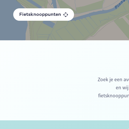
Fietsknooppunten
Zoek je een av
en wij
fietsknooppun