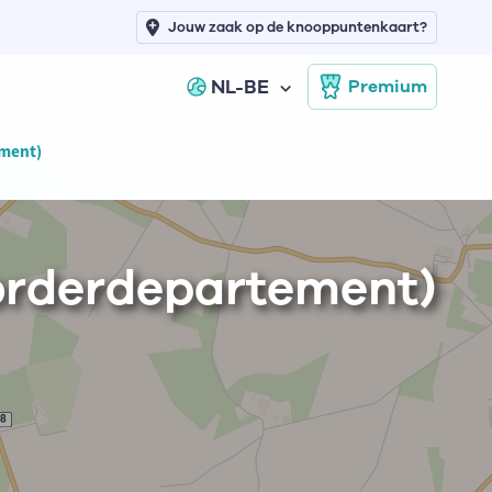
Jouw zaak op de knooppuntenkaart?
NL-BE
Premium
ement)
oorderdepartement)