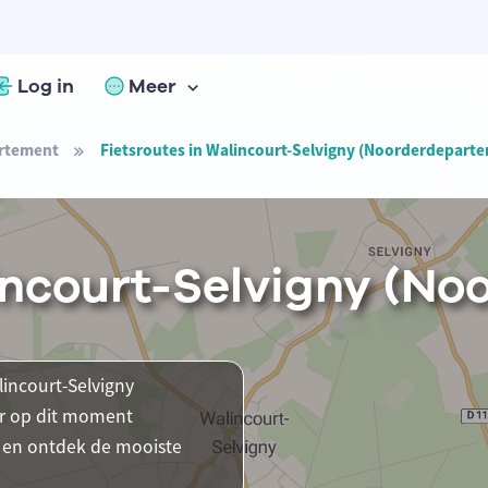
Log in
Meer
rtement
Fietsroutes in Walincourt-Selvigny (Noorderdepart
lincourt-Selvigny (N
lincourt-Selvigny
ar op dit moment
ts en ontdek de mooiste