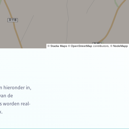
©
Stadia Maps
©
OpenStreetMap
contributors, ©
NodeMapp
n hieronder in,
 van de
s worden real-
k.