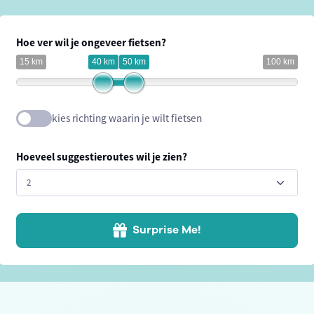
Hoe ver wil je ongeveer fietsen?
15 km
40 km
50 km
100 km
kies richting waarin je wilt fietsen
Hoeveel suggestieroutes wil je zien?
Surprise Me!