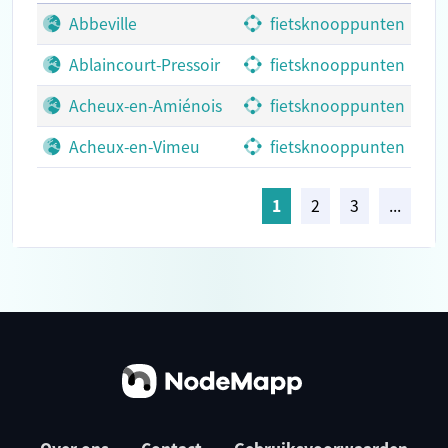
Abbeville
fietsknooppunten
Ablaincourt-Pressoir
fietsknooppunten
Acheux-en-Amiénois
fietsknooppunten
Acheux-en-Vimeu
fietsknooppunten
1
2
3
...