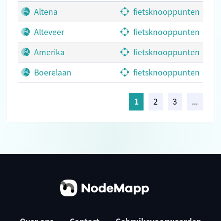
Altena
fietsknooppunten
Alteveer
fietsknooppunten
Amerika
fietsknooppunten
Boerelaan
fietsknooppunten
1
2
3
...