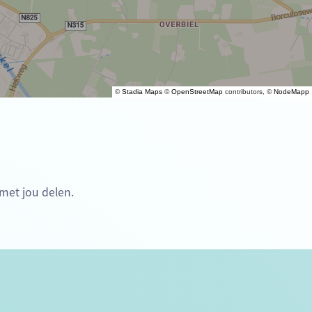
©
Stadia Maps
©
OpenStreetMap
contributors, ©
NodeMapp
 met jou delen.