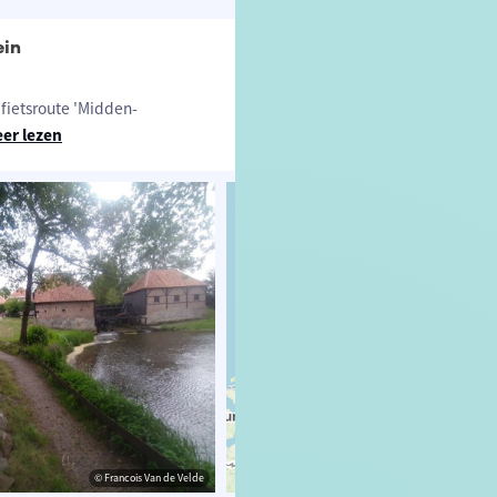
ein
fietsroute 'Midden-
er lezen
© Francois Van de Velde
© OpenStreetMap contributors, Trac