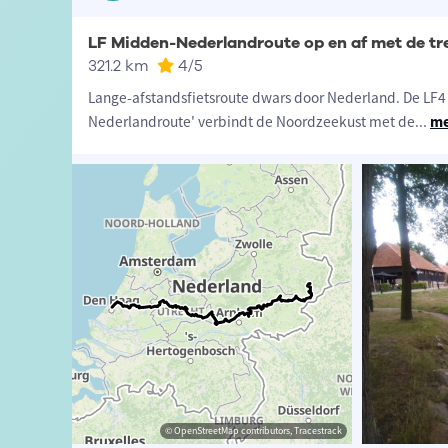
LF Midden-Nederlandroute op en af met de tr
321.2 km
4
/5
Lange-afstandsfietsroute dwars door Nederland. De LF4 
Nederlandroute' verbindt de Noordzeekust met de
...
me
 Van de Velde
© OpenStreetMap contributors, Tracestrack