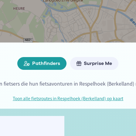
Pathfinders
Surprise Me
jn fietsers die hun fietsavonturen in Respelhoek (Berkelland)
Toon alle fietsroutes in Respelhoek (Berkelland) op kaart