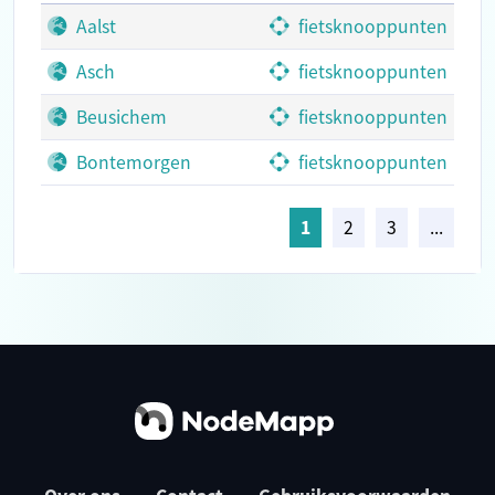
Aalst
fietsknooppunten
Asch
fietsknooppunten
Beusichem
fietsknooppunten
Bontemorgen
fietsknooppunten
1
2
3
...