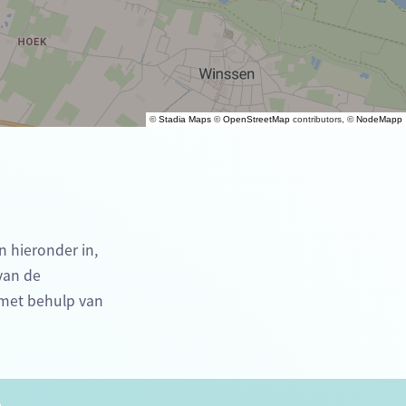
©
Stadia Maps
©
OpenStreetMap
contributors, ©
NodeMapp
n hieronder in,
 van de
 met behulp van