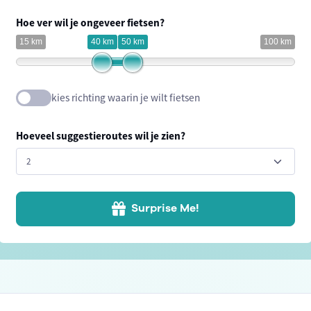
Hoe ver wil je ongeveer fietsen?
15 km
40 km
50 km
100 km
kies richting waarin je wilt fietsen
Hoeveel suggestieroutes wil je zien?
Surprise Me!