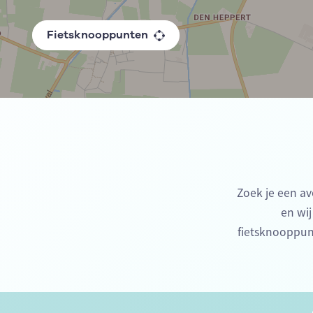
Fietsknooppunten
Zoek je een av
en wij
fietsknooppun