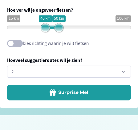
Hoe ver wil je ongeveer fietsen?
15 km
40 km
50 km
100 km
kies richting waarin je wilt fietsen
Hoeveel suggestieroutes wil je zien?
Surprise Me!