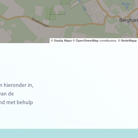
©
Stadia Maps
©
OpenStreetMap
contributors, ©
NodeMapp
n hieronder in,
 van de
end met behulp