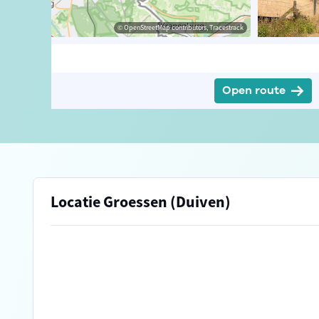
© Henriette V.
© OpenStreetMap contributors, Tracestrack
Open route
Locatie Groessen (Duiven)