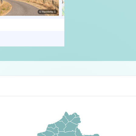
© Henriette V.
© OpenStreetMap contributors, Trac