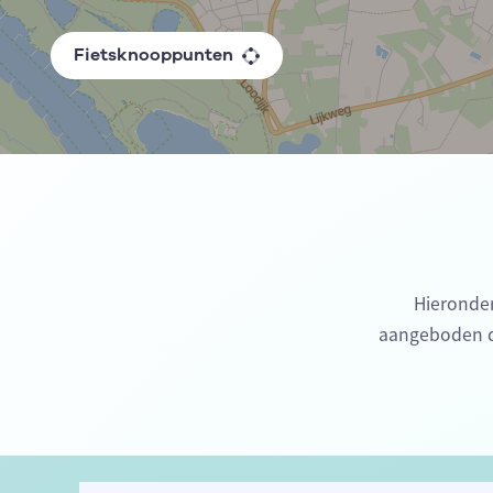
Fietsknooppunten
Hieronder
aangeboden do