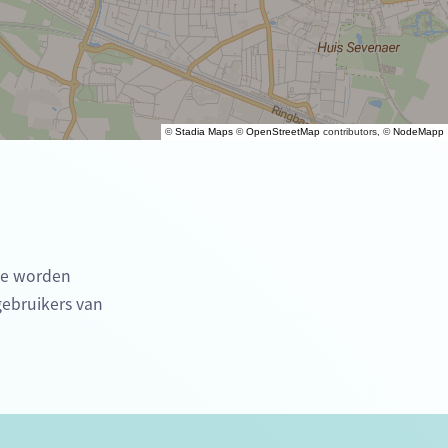
©
Stadia Maps
©
OpenStreetMap
contributors, ©
NodeMapp
die worden
gebruikers van