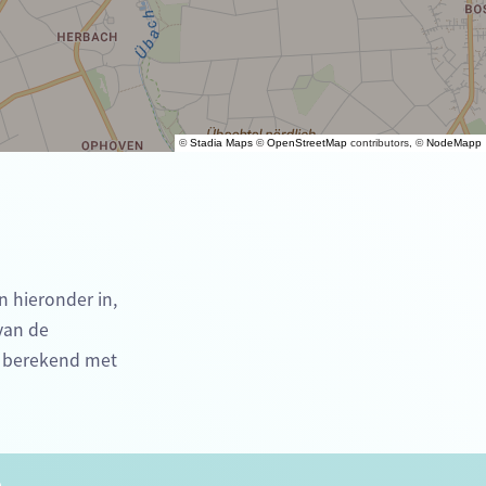
©
Stadia Maps
©
OpenStreetMap
contributors, ©
NodeMapp
n hieronder in,
 van de
e berekend met