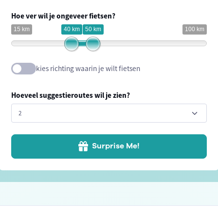
Hoe ver wil je ongeveer fietsen?
15 km
40 km
50 km
100 km
kies richting waarin je wilt fietsen
Hoeveel suggestieroutes wil je zien?
Surprise Me!