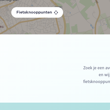
Fietsknooppunten
Zoek je een av
en wij
fietsknooppun