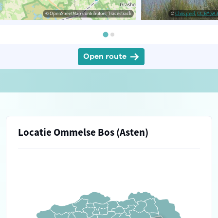
© OpenStreetMap contributors, Tracestrack
©
Chris peel
,
CC BY-SA 3
Open route
Locatie Ommelse Bos (Asten)