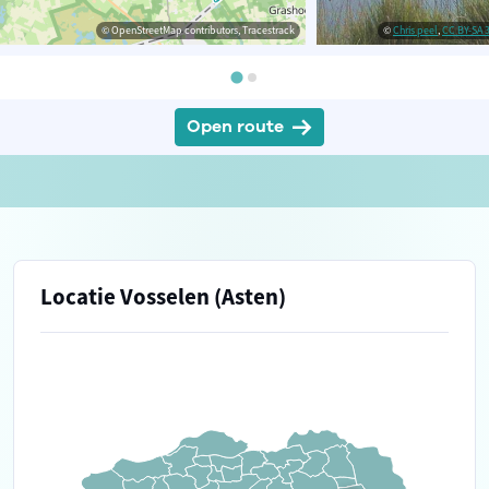
© OpenStreetMap contributors, Tracestrack
©
Chris peel
,
CC BY-SA 3
Open route
Locatie Vosselen (Asten)