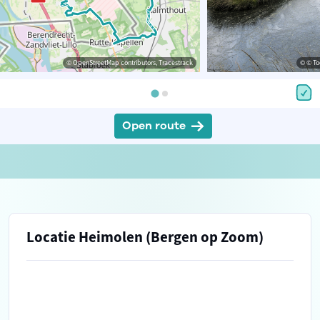
© OpenStreetMap contributors, Tracestrack
© © To
Open route
Locatie Heimolen (Bergen op Zoom)