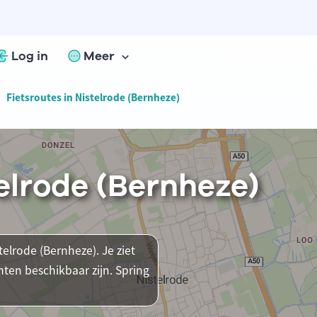
Log in
Meer
Fietsroutes in Nistelrode (Bernheze)
telrode (Bernheze)
telrode (Bernheze). Je ziet
ten beschikbaar zijn. Spring