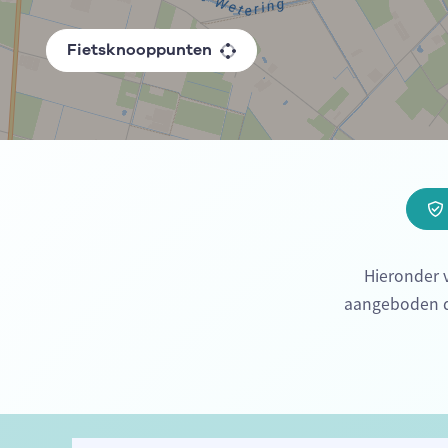
Fietsknooppunten
Hieronder v
aangeboden do