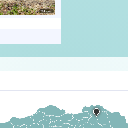
© itsajoop