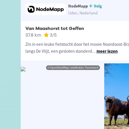
NodeMapp
Volg
Uden, Nederland
Van Maashorst tot Geffen
37.8 km
3
/5
Zin in een leuke fietstocht door het mooie Noordoost-Br
langs De Vlijt, een gesloten standerd
...
meer lezen
© OpenStreetMap contributors, Tracestrack