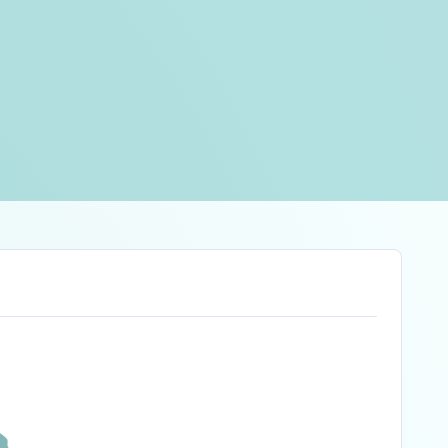
© itsajoop