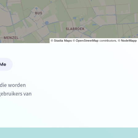
©
Stadia Maps
©
OpenStreetMap
contributors, ©
NodeMapp
 Me
) die worden
gebruikers van