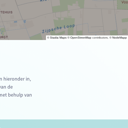
©
Stadia Maps
©
OpenStreetMap
contributors, ©
NodeMapp
n hieronder in,
 van de
 met behulp van