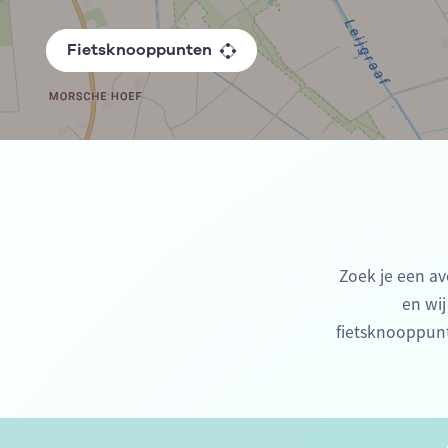
Fietsknooppunten
Zoek je een av
en wij
fietsknooppunt