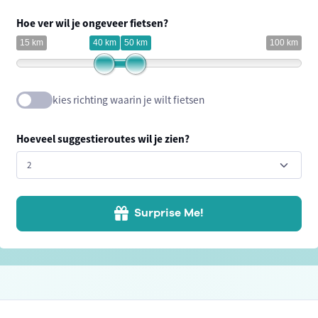
Hoe ver wil je ongeveer fietsen?
15 km
40 km
50 km
100 km
kies richting waarin je wilt fietsen
Hoeveel suggestieroutes wil je zien?
Surprise Me!