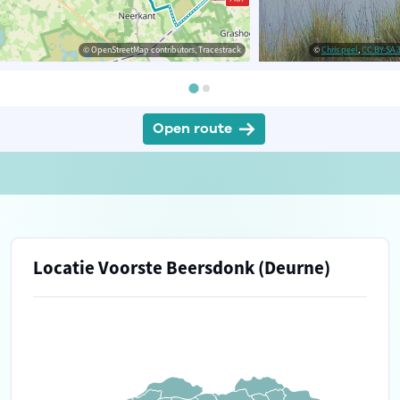
© OpenStreetMap contributors, Tracestrack
©
Chris peel
,
CC BY-SA 3
Open route
Locatie Voorste Beersdonk (Deurne)