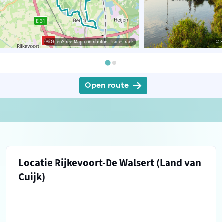
© OpenStreetMap contributors, Tracestrack
© 
Open route
Locatie Rijkevoort-De Walsert (Land van
Cuijk)