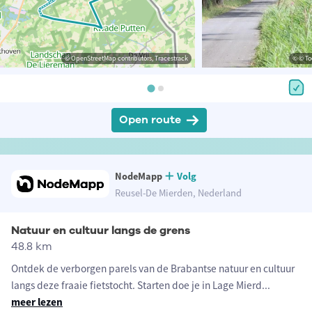
© OpenStreetMap contributors, Tracestrack
© © To
Open route
NodeMapp
Volg
Reusel-De Mierden, Nederland
Natuur en cultuur langs de grens
48.8 km
Ontdek de verborgen parels van de Brabantse natuur en cultuur
langs deze fraaie fietstocht. Starten doe je in Lage Mierd
...
meer lezen