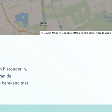
©
Stadia Maps
©
OpenStreetMap
contributors, ©
NodeMapp
n hieronder in,
 van de
me berekend met