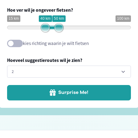
Hoe ver wil je ongeveer fietsen?
15 km
40 km
50 km
100 km
kies richting waarin je wilt fietsen
Hoeveel suggestieroutes wil je zien?
Surprise Me!