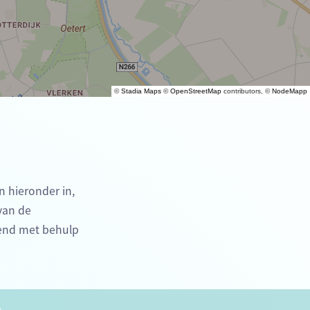
©
Stadia Maps
©
OpenStreetMap
contributors, ©
NodeMapp
n hieronder in,
 van de
kend met behulp