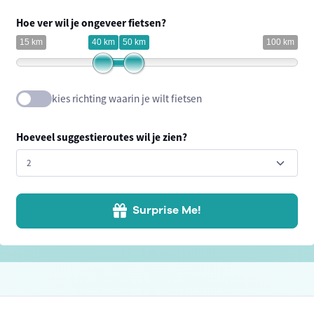
Hoe ver wil je ongeveer fietsen?
15 km
40 km
50 km
100 km
kies richting waarin je wilt fietsen
Hoeveel suggestieroutes wil je zien?
Surprise Me!