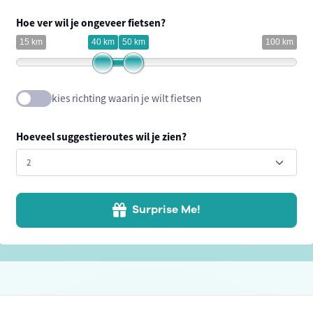
Hoe ver wil je ongeveer fietsen?
15 km
40 km
50 km
100 km
kies richting waarin je wilt fietsen
Hoeveel suggestieroutes wil je zien?
Surprise Me!