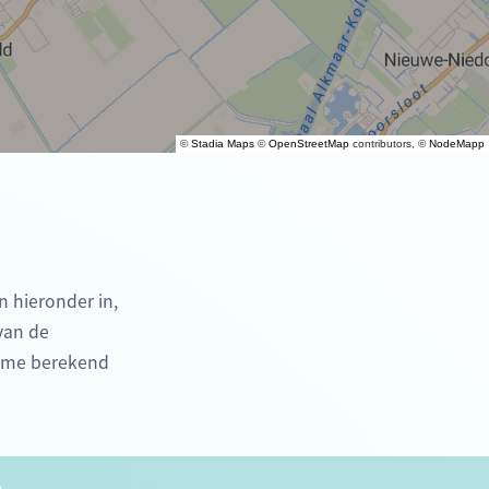
©
Stadia Maps
©
OpenStreetMap
contributors, ©
NodeMapp
n hieronder in,
 van de
time berekend