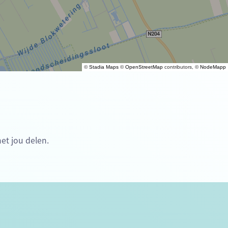
©
Stadia Maps
©
OpenStreetMap
contributors, ©
NodeMapp
met jou delen.