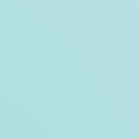
Echtelt
© John van Echtelt