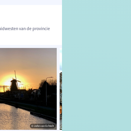
zuidwesten van de provincie
© John van Echtelt
© John van 