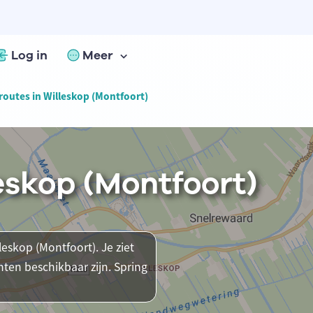
Log in
Meer
routes in Willeskop (Montfoort)
leskop (Montfoort)
leskop (Montfoort). Je ziet
ten beschikbaar zijn. Spring