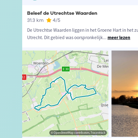
Beleef de Utrechtse Waarden
31.3 km
4
/5
De Utrechtse Waarden liggen in het Groene Hart in het 
Utrecht. Dit gebied was oorspronkelijk
...
meer lezen
n van Echtelt
© OpenStreetMap contributors, Tracestrack