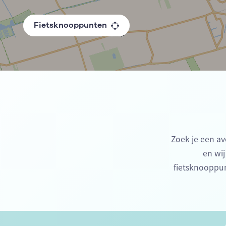
Fietsknooppunten
Zoek je een av
en wij
fietsknooppun