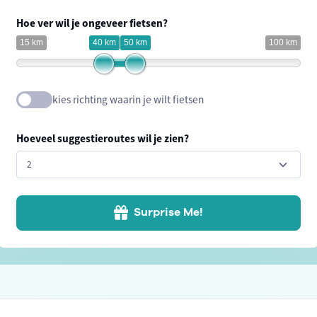
Hoe ver wil je ongeveer fietsen?
15 km
40 km
50 km
100 km
kies richting waarin je wilt fietsen
Hoeveel suggestieroutes wil je zien?
Surprise Me!