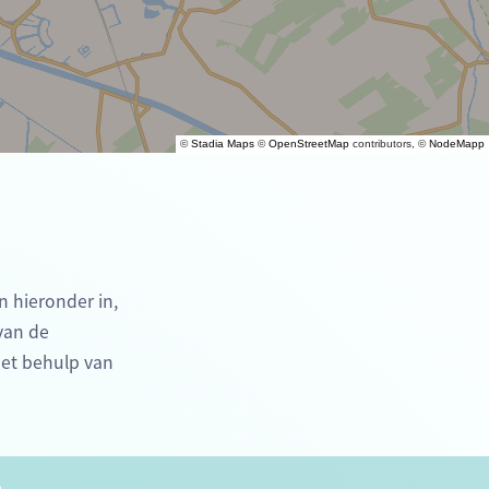
©
Stadia Maps
©
OpenStreetMap
contributors, ©
NodeMapp
n hieronder in,
 van de
et behulp van