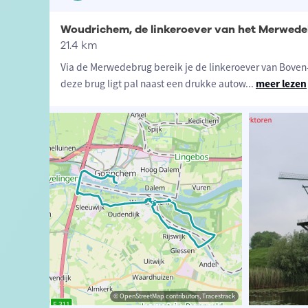
Woudrichem, de linkeroever van het Merwed
21.4 km
Via de Merwedebrug bereik je de linkeroever van Bove
deze brug ligt pal naast een drukke autow
...
meer lezen
© Chris Beck
© OpenStreetMap contributors, Tracestrack