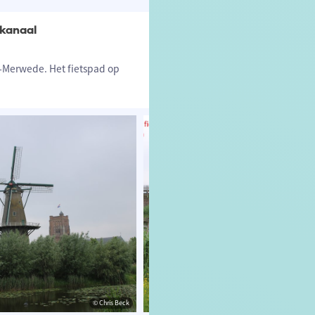
ekanaal
n-Merwede. Het fietspad op
© Chris Beck
© Chri