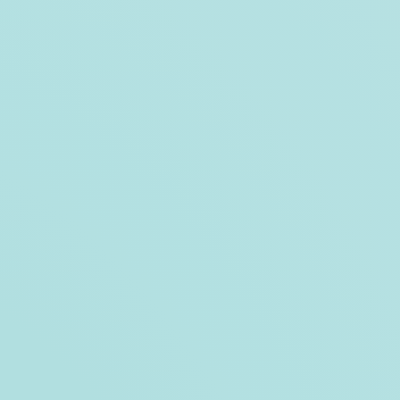
s Beck
© Chris Beck