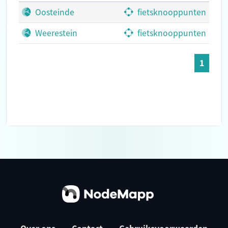
Oosteinde
fietsknooppunten
Weerestein
fietsknooppunten
1