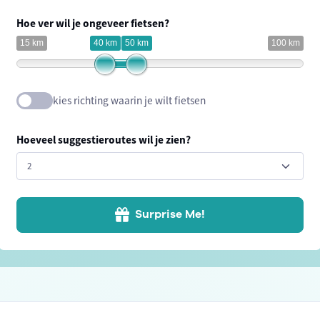
Hoe ver wil je ongeveer fietsen?
15 km
40 km
50 km
100 km
kies richting waarin je wilt fietsen
Hoeveel suggestieroutes wil je zien?
Surprise Me!