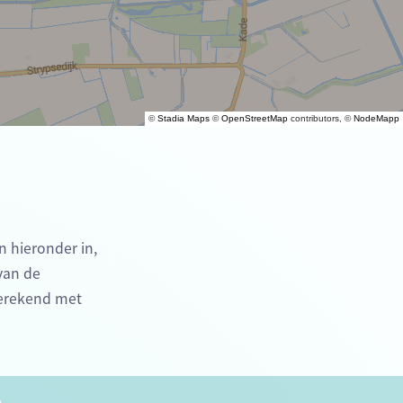
©
Stadia Maps
©
OpenStreetMap
contributors, ©
NodeMapp
n hieronder in,
 van de
berekend met