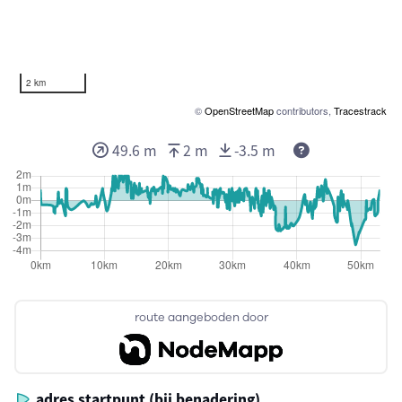
2 km
©
OpenStreetMap
contributors,
Tracestrack
Deze waarden 
49.6 m
2 m
-3.5 m
route aangeboden door
adres startpunt (bij benadering)