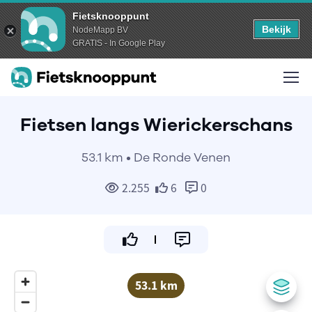
Fietsknooppunt
Bekijk
NodeMapp BV
GRATIS - In Google Play
Fietsen langs Wierickerschans
53.1 km • De Ronde Venen
2.255
6
0
53.1 km