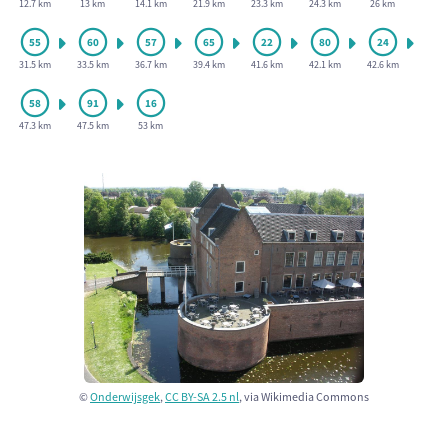
12.7 km
13 km
14.1 km
21.9 km
23.3 km
24.3 km
26 km
31.5 km
33.5 km
36.7 km
39.4 km
41.6 km
42.1 km
42.6 km
47.3 km
47.5 km
53 km
©
Onderwijsgek
,
CC BY-SA 2.5 nl
, via Wikimedia Commons