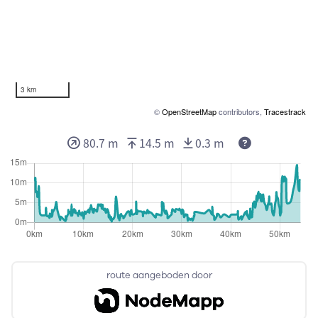
3 km
©
OpenStreetMap
contributors,
Tracestrack
Deze waarden
80.7 m
14.5 m
0.3 m
route aangeboden door