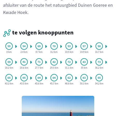
afsluiter van de route het natuurgbied Duinen Goeree en
Kwade Hoek.
te volgen knooppunten
0 km
2.4 km
4.7 km
8.2 km
10.5 km
14.9 km
16.7 km
18.2 km
20.6 km
27.7 km
29.5 km
31.1 km
35 km
36.2 km
43.2 km
43.5 km
45.6 km
45.7 km
48.8 km
50.3 km
54.2 km