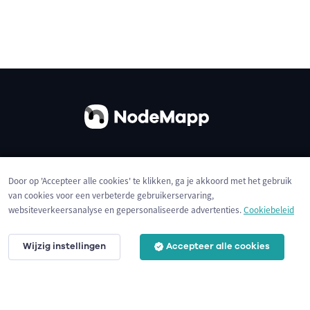
Over ons
Contact
Gebruiksvoorwaarden
Door op 'Accepteer alle cookies' te klikken, ga je akkoord met het gebruik
Privacybeleid
Cookies
van cookies voor een verbeterde gebruikerservaring,
websiteverkeersanalyse en gepersonaliseerde advertenties.
Cookiebeleid
Wijzig instellingen
Accepteer alle cookies