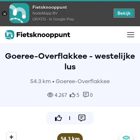
Fietsknooppunt
Bekijk
NodeMapp BV
GRATIS - In Google Play
Goeree-Overflakkee - westelijke
lus
54.3 km • Goeree-Overflakkee
4.267
5
0
54.3 km