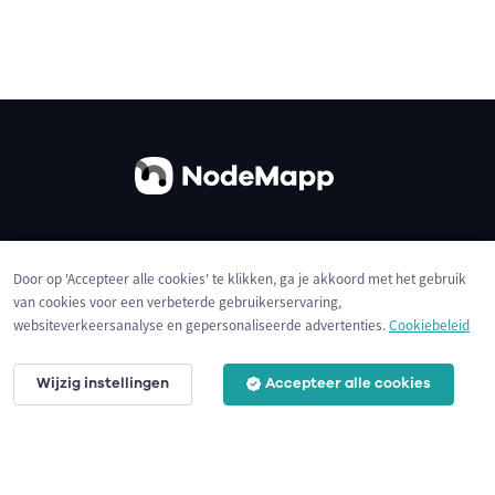
Over ons
Contact
Gebruiksvoorwaarden
Door op 'Accepteer alle cookies' te klikken, ga je akkoord met het gebruik
Privacybeleid
Cookies
van cookies voor een verbeterde gebruikerservaring,
websiteverkeersanalyse en gepersonaliseerde advertenties.
Cookiebeleid
Wijzig instellingen
Accepteer alle cookies
© 2026 NodeMapp BV