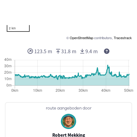
2 km
©
OpenStreetMap
contributors,
Tracestrack
Deze waarden
123.5 m
31.8 m
9.4 m
route aangeboden door
Robert Mekking