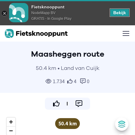
Fietsknooppunt
Bekijk
NodeMapp BV
GRATIS - In Google Play
Maasheggen route
50.4 km • Land van Cuijk
1.734
4
0
50.4 km