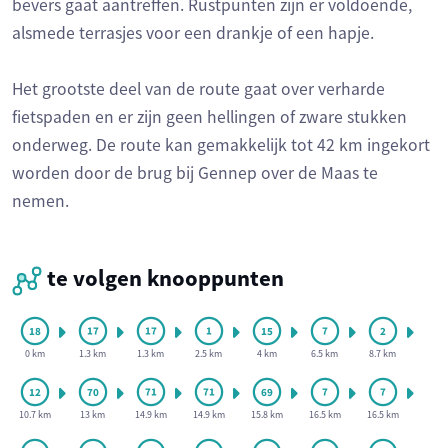
bevers gaat aantreffen. Rustpunten zijn er voldoende,
alsmede terrasjes voor een drankje of een hapje.
Het grootste deel van de route gaat over verharde
fietspaden en er zijn geen hellingen of zware stukken
onderweg. De route kan gemakkelijk tot 42 km ingekort
worden door de brug bij Gennep over de Maas te
nemen.
te volgen knooppunten
0 km
1.3 km
1.3 km
2.5 km
4 km
6.5 km
8.7 km
10.7 km
13 km
14.9 km
14.9 km
15.8 km
16.5 km
16.5 km