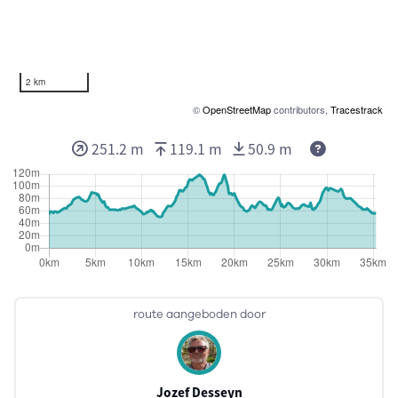
2 km
©
OpenStreetMap
contributors,
Tracestrack
251.2 m
119.1 m
50.9 m
route aangeboden door
Jozef Desseyn