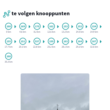
te volgen knooppunten
0 km
4.6 km
8.2 km
12.6 km
13.2 km
14.5 km
14.9 km
17.7 km
20.1 km
22.8 km
25.2 km
28.1 km
29.2 km
32.6 km
35.3 km