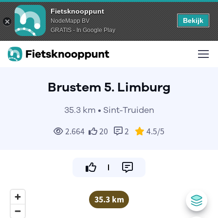
Fietsknooppunt
Bekijk
NodeMapp BV
GRATIS - In Google Play
Brustem 5. Limburg
35.3 km • Sint-Truiden
2.664
20
2
4.5
/5
35.3 km