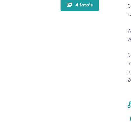
4 foto's
D
L
W
w
D
m
o
Z