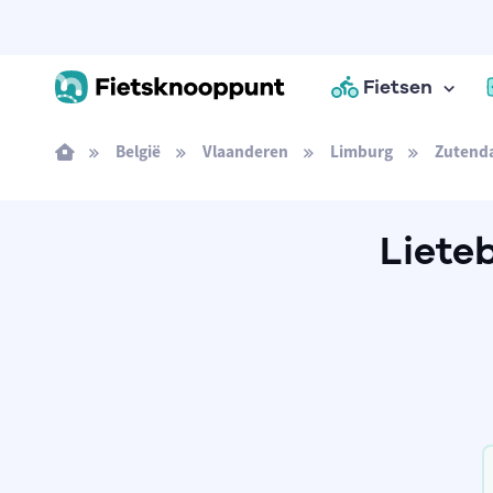
Fietsen
België
Vlaanderen
Limburg
Zutend
Liete