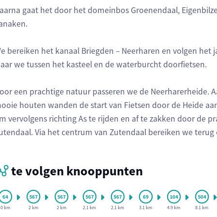
aarna gaat het door het domeinbos Groenendaal, Eigenbilze
anaken.
e bereiken het kanaal Briegden – Neerharen en volgen het ja
aar we tussen het kasteel en de waterburcht doorfietsen.
oor een prachtige natuur passeren we de Neerharerheide. 
ooie houten wanden de start van Fietsen door de Heide aan
m vervolgens richting As te rijden en af te zakken door de
utendaal. Via het centrum van Zutendaal bereiken we terug 
te volgen knooppunten
0 km
2 km
2 km
2.1 km
2.1 km
3.1 km
4.9 km
8.1 km