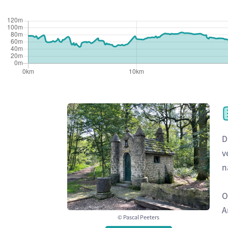
D
v
n
O
A
© Pascal Peeters