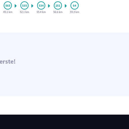
45.1 km
52.1 km
55.4 km
56.6 km
59.3 km
erste!