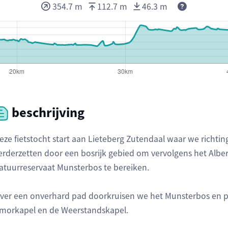
354.7 m
112.7 m
46.3 m
beschrijving
eze fietstocht start aan Lieteberg Zutendaal waar we richti
erderzetten door een bosrijk gebied om vervolgens het Alber
atuurreservaat Munsterbos te bereiken.
ver een onverhard pad doorkruisen we het Munsterbos en p
morkapel en de Weerstandskapel.