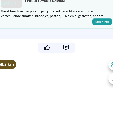
Frituur Eethuis Davinia
Naast heerlijke frietjes kun je bij ons ook terecht voor softijs in
verschillende smaken, broodjes, pasta’s,… Ma en di gesloten, andere
dagen open van 11.30u tot 13.30u en van 16.30u tot 21.30u
Meer info
59.3 km