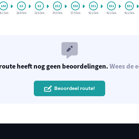
8.1 km
28.8 km
32.6 km
35.5 km
37.9 km
42.2 km
42.2 km
42.2 km
route heeft nog geen beoordelingen.
Wees de e
Beoordeel route!