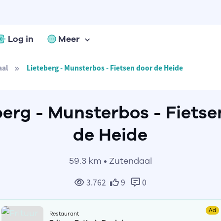
Log in
Meer
aal
Lieteberg - Munsterbos - Fietsen door de Heide
berg - Munsterbos - Fietse
de Heide
59.3 km • Zutendaal
3.762
9
0
Ad
Restaurant