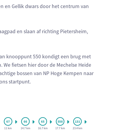
n en Gellik dwars door het centrum van
agpad en slaan af richting Pietersheim,
Aan knooppunt 550 kondigt een brug met
. We fietsen hier door de Mechelse Heide
 prachtige bossen van NP Hoge Kempen naar
ons startpunt.
11 km
14.7 km
16.7 km
17.7 km
23.4 km