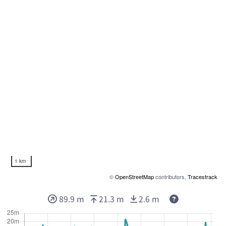
1 km
©
OpenStreetMap
contributors,
Tracestrack
89.9 m
21.3 m
2.6 m