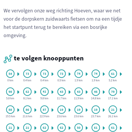
We vervolgen onze weg richting Hoeven, waar we net
voor de dorpskern zuidwaarts fietsen om na een tijdje
het startpunt terug te bereiken via een bosrijke
omgeving.
te volgen knooppunten
0 km
0.4 km
0.4 km
0.5 km
1.9 km
1.9 km
5.2 km
5.8 km
8.1 km
9.8 km
11.7 km
11.9 km
14.8 km
17.1 km
19.5 km
21.6 km
22.9 km
23.6 km
23.6 km
23.7 km
26.1 km