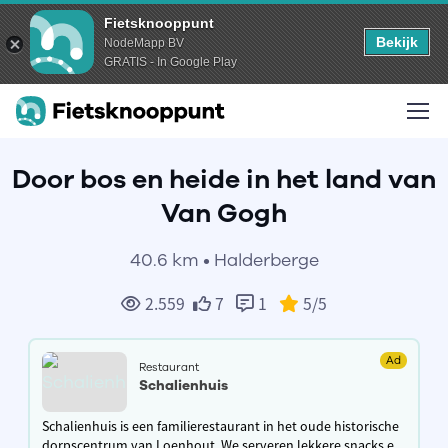
Fietsknooppunt
Bekijk
NodeMapp BV
GRATIS - In Google Play
Door bos en heide in het land van
Van Gogh
40.6 km • Halderberge
2.559
7
1
5
/5
Ad
Restaurant
Schalienhuis
Schalienhuis is een familierestaurant in het oude historische
dorpscentrum van Loenhout. We serveren lekkere snacks en